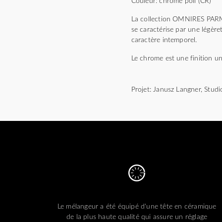
Couleur: chrome poli (CR)
La collection OMNIRES PARMA 
se caractérise par une légèret
caractère intemporel.
Le chrome est une finition un
Projet: Janusz Langner, Stu
Le mélangeur a été équipé d'une tête en céramique
de la plus haute qualité qui assure un réglage