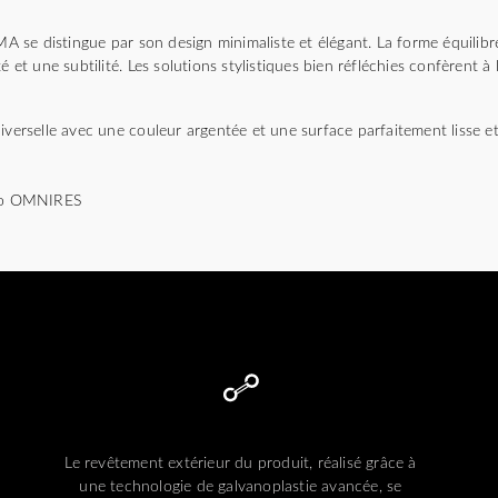
se distingue par son design minimaliste et élégant. La forme équilibr
é et une subtilité. Les solutions stylistiques bien réfléchies confèrent à 
iverselle avec une couleur argentée et une surface parfaitement lisse et 
dio OMNIRES
Le revêtement extérieur du produit, réalisé grâce à
une technologie de galvanoplastie avancée, se