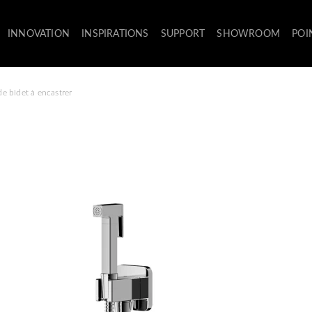
INNOVATION
INSPIRATIONS
SUPPORT
SHOWROOM
POI
e bidet à encastrer