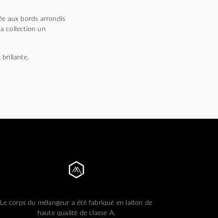
ée aux bords arrondis
la collection un
brillante.
Le corps du mélangeur a été fabriqué en laiton de
haute qualité de classe A.