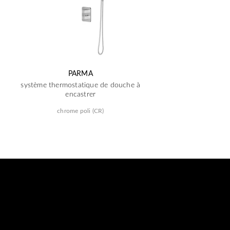
PARMA
système thermostatique de douche à
encastrer
chrome poli (CR)