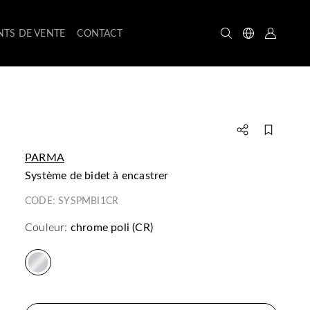
NTS DE VENTE
CONTACT
PARMA
système de bidet à encastrer
CODE:
SYSPMBI1CR
Couleur:
chrome poli (CR)