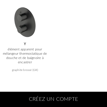
Y
élément apparent pour
mélangeur thermostatique de
douche et de baignoire à
encastrer
graphite brossé (GR)
CRÉEZ UN COMPTE