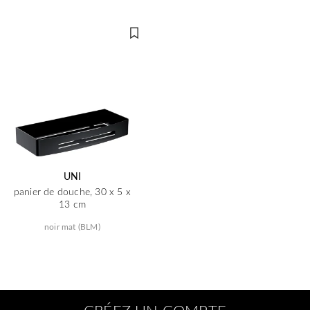
UNI
panier de douche, 30 x 5 x
13 cm
noir mat (BLM)