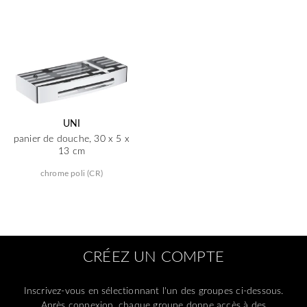
UNI
panier de douche, 30 x 5 x
13 cm
chrome poli (CR)
CRÉEZ UN COMPTE
Inscrivez-vous en sélectionnant l'un des groupes ci-dessous.
Après connexion, chaque groupe donne accès à des