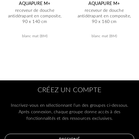
AQUAPURE M+
AQUAPURE M+
receveur de douche
receveur de douche
antidérapant en composite,
antidérapant en composite,
90 x 140 cm
90 x 160 cm
blanc mat (BM)
blanc mat (BM)
CRÉEZ UN COMPTE
Inscrivez-vous en sélectionnant l'un des groupes ci-dessous.
Après connexion, chaque groupe donne accès à des
fonctionnalités et des ressources exclusives.