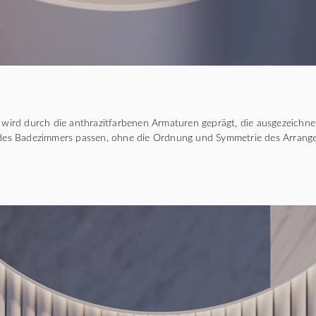
rs wird durch die anthrazitfarbenen Armaturen geprägt, die ausgezeichn
es Badezimmers passen, ohne die Ordnung und Symmetrie des Arrange