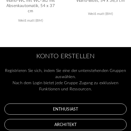
Wand-WC mit WC-Sitz mit
Wand-Bidet, 54 x 36,5 cm
Absenkautomatik, 54 x 37
cm
Weiß matt (BM)
Weiß matt (BM)
KONTO ERSTELLEN
Registrieren Sie sich, indem Sie eine der untenstehenden Gruppen
auswählen.
Nach dem Login bietet jede Gruppe Zugang zu exklusiven
Funktionen und Ressourcen.
ENTHUSIAST
ARCHITEKT