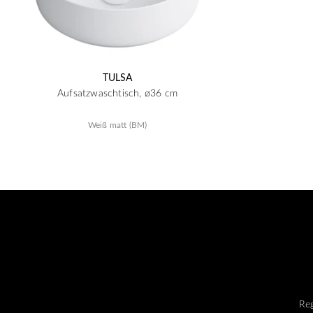
TULSA
Aufsatzwaschtisch, ø36 cm
Weiß matt (BM)
Reg