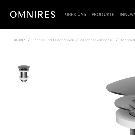
ÜBER UNS
PRODUKTE
INNOV
/
/
/
OMNIRES
Siphons und Duschrinnen
Waschbeckenstöpsel
Stopfen 