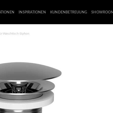
ATIONEN
INSPIRATIONEN
KUNDENBETREUUNG
SHOWROO
für Waschtisch-Siphon