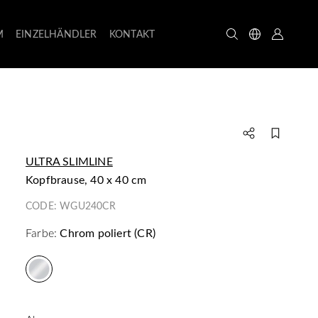
M
EINZELHÄNDLER
KONTAKT
ULTRA SLIMLINE
Kopfbrause, 40 x 40 cm
CODE:
WGU240CR
Farbe:
Chrom poliert (CR)