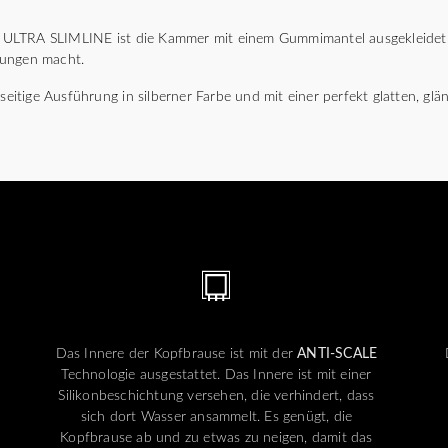
ULTRA SLIMLINE ist die Kammer mit einem Gummimantel ausgekleidet,
gungen macht.
lseitige Ausführung in silberner Farbe und mit einer perfekt glatten, g
Das Innere der Kopfbrause ist mit der
ANTI-SCALE
Technologie ausgestattet. Das Innere ist mit einer
Silikonbeschichtung versehen, die verhindert, dass
sich dort Wasser ansammelt. Es genügt, die
Kopfbrause ab und zu etwas zu neigen, damit das