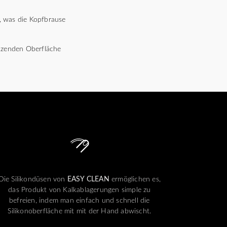
 was die Kopfbrause
länzenden Oberfläche
Die Silikondüsen von
EASY CLEAN
ermöglichen es,
das Produkt von Kalkablagerungen simple zu
befreien, indem man einfach und schnell die
Silikonoberfläche mit mit der Hand abwischt.