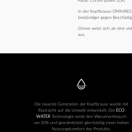
Farbe: Chrom poliert (CR)
In der Kopfbrause OMNIRES 
beständiger gegen Beschädi
Chrom weist sich als eine vie
aus.
Die neueste Generation der Kopfbrause wurde mit
Rücksicht auf die Umwelt entwickelt. Die
ECO
WATER
Technologie senkt den Wasserverbrauch
um 30% und gewährleistet gleichzeitig einen hohen
Nutzungskomfort des Produkts.