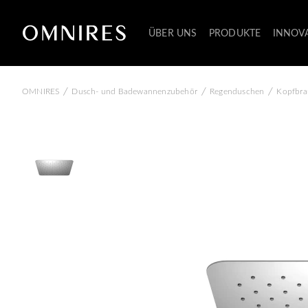
ÜBER UNS
PRODUKTE
INNOV
/
/
/
OMNIRES
Dusch- und Badewannenzubehör
Regenduschen
Kopfbra