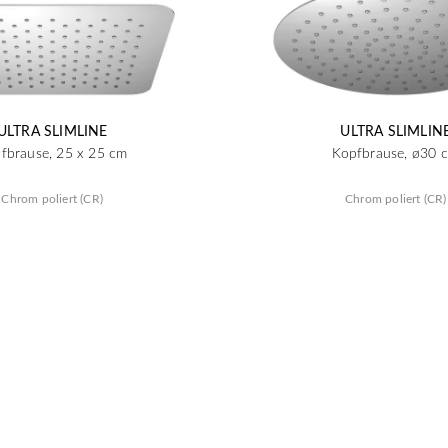
ULTRA SLIMLINE
ULTRA SLIMLIN
fbrause, 25 x 25 cm
Kopfbrause, ø30 
Chrom poliert (CR)
Chrom poliert (CR)