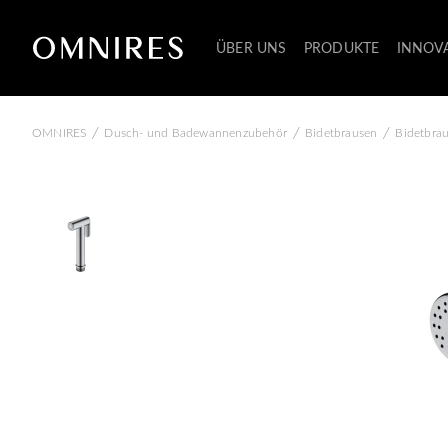
ÜBER UNS
PRODUKTE
INNOV
/
/
/
OMNIRES
Dusch- und Badewannenzubehör
Bidetbrausen
Bidetbra