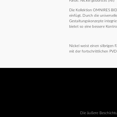
Farbe: Nickel gebürstet (NI)
Die Kollektion OMNIRES BIDE
einfügt. Durch die universel
Gestaltungskonzepte integri
bietet so eine bessere Kontr
Nickel weist einen silbrigen
mit der fortschrittlichen PVD
Die äußere Beschichtu