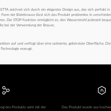
TTA zeichnet sich durch ein elegantes Design aus, das sich perfekt 
le Form der Bidetbrause lässt sich das Produkt problemlos in verschiede
eren. Die STOP-Funktion ermöglicht es, den Wasserstrahl jederzeit beq
olle bei der Verwendung der Brause.
 Farbton auf und verfügt über eine satinierte, gebürstete Oberfläche. D
-Technologie erzeugt.
ng des Produkts wird mit der
Das Produkt wurde aus hochwe