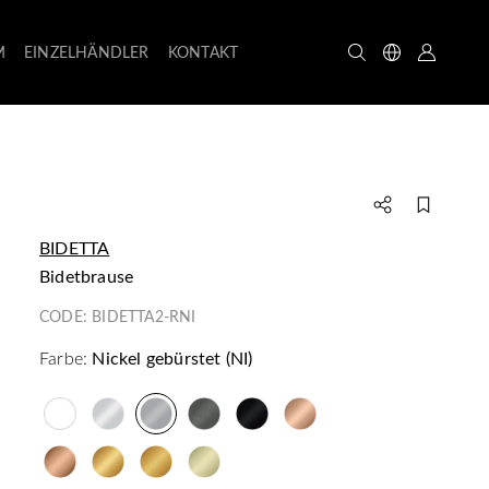
M
EINZELHÄNDLER
KONTAKT
BIDETTA
Bidetbrause
CODE:
BIDETTA2-RNI
Farbe:
Nickel gebürstet (NI)