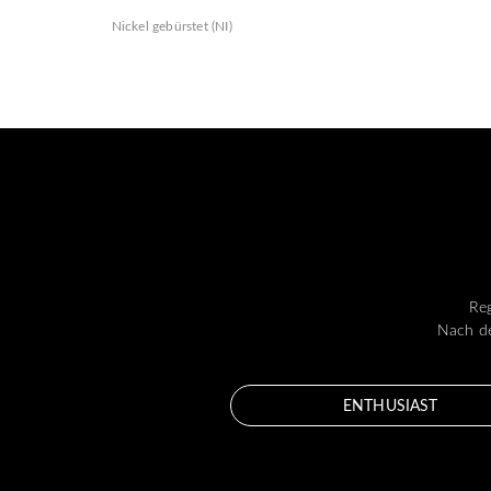
Nickel gebürstet (NI)
Reg
Nach de
ENTHUSIAST