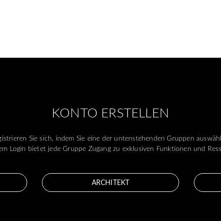
KONTO ERSTELLEN
istrieren Sie sich, indem Sie eine der untenstehenden Gruppen auswäh
m Login bietet jede Gruppe Zugang zu exklusiven Funktionen und Res
ARCHITEKT