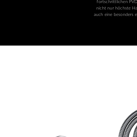
fortschrittlichen PVD
nicht nur höchste Ha
auch eine besonders e