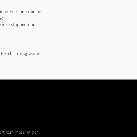
in moderne Innenräume
ne
uem zu stoppen und
ie Beschichtung wurde
rtigem Messing der