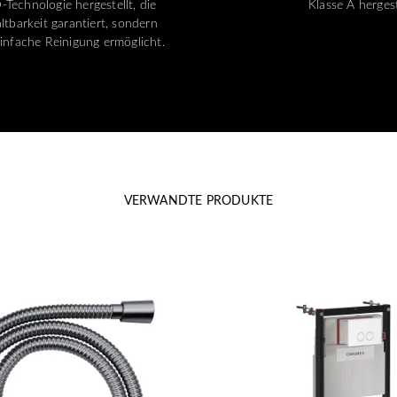
-Technologie hergestellt, die
Klasse A hergest
ltbarkeit garantiert, sondern
infache Reinigung ermöglicht.
VERWANDTE PRODUKTE