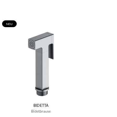
N
EU
BIDETTA
Bidetbrause