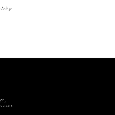
t Ablage
len.
sourcen.