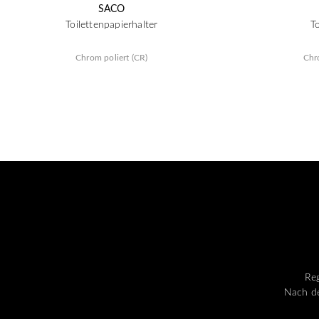
SACO
Toilettenpapierhalter
To
Chrom poliert (CR)
Chr
Reg
Nach de