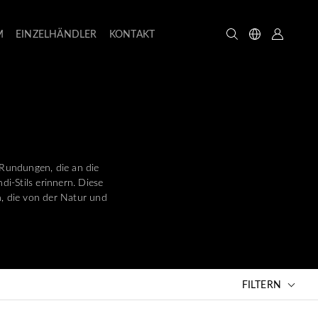
M
EINZELHÄNDLER
KONTAKT
 Rundungen, die an die
i-Stils erinnern. Diese
n, die von der Natur und
FILTERN