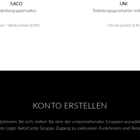
SACO
UNI
ilettenpapierhalter
Toilettenpapierhalter mi
om / Weiß poliert (CRB)
Chrom poliert (CR)
KONTO ERSTELLEN
istrieren Sie sich, indem Sie eine der untenstehenden Gruppen auswäh
m Login bietet jede Gruppe Zugang zu exklusiven Funktionen und Res