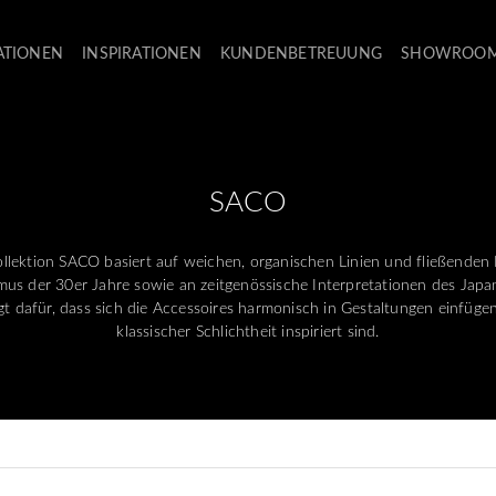
ATIONEN
INSPIRATIONEN
KUNDENBETREUUNG
SHOWROO
SACO
llektion SACO basiert auf weichen, organischen Linien und fließenden
us der 30er Jahre sowie an zeitgenössische Interpretationen des Japand
rgt dafür, dass sich die Accessoires harmonisch in Gestaltungen einfüge
klassischer Schlichtheit inspiriert sind.