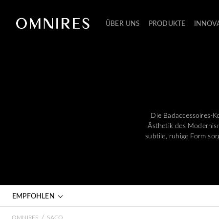
ÜBER UNS
PRODUKTE
INNOV
Die Badaccessoires-Ko
Ästhetik des Modernism
subtile, ruhige Form so
EMPFOHLEN
/
OMNIRES
SACO