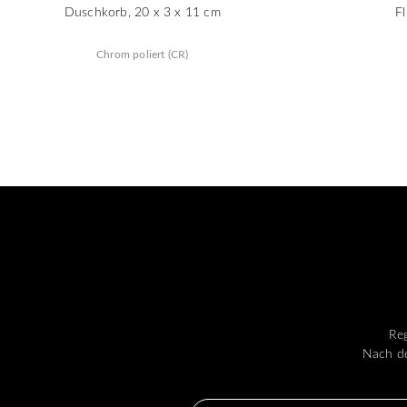
Duschkorb, 20 x 3 x 11 cm
F
Chrom poliert (CR)
Reg
Nach de