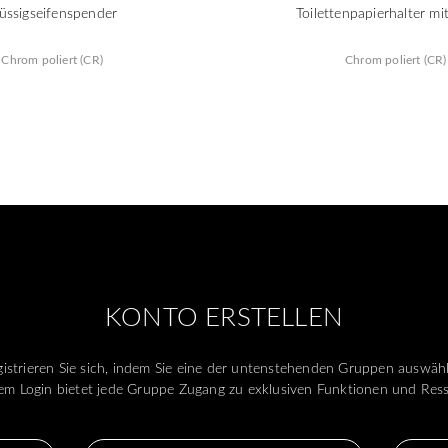
lüssigseifenspender
Toilettenpapierhalter mi
Chrom poliert (CR)
Chrom poliert (CR)
KONTO ERSTELLEN
istrieren Sie sich, indem Sie eine der untenstehenden Gruppen auswäh
m Login bietet jede Gruppe Zugang zu exklusiven Funktionen und Res