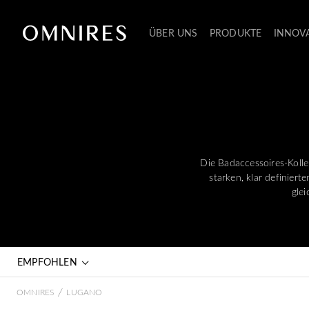
ÜBER UNS
PRODUKTE
INNOV
Die Badaccessoires-Koll
starken, klar definier
gle
EMPFOHLEN
/
OMNIRES
LUGANO