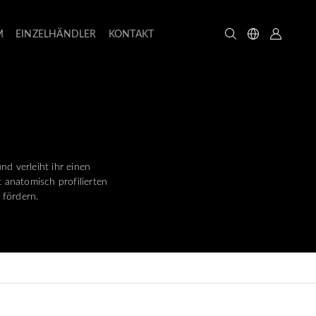
M
EINZELHÄNDLER
KONTAKT
d verleiht ihr einen
 anatomisch profilierten
 fördern.