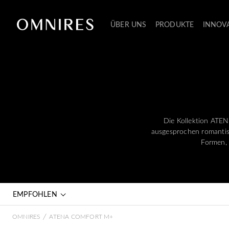
ÜBER UNS
PRODUKTE
INNOV
Die Kollektion ATEN
ausgesprochen romantisc
Formen, 
EMPFOHLEN
/
OMNIRES
ATENA COMFORT M+