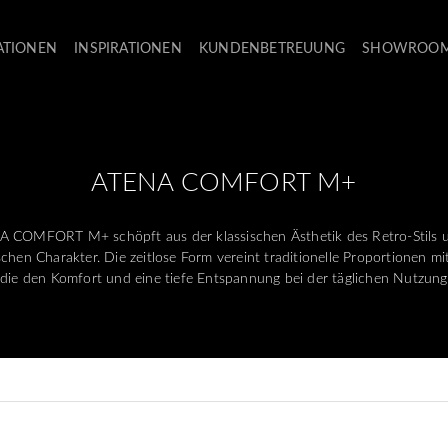
ATIONEN
INSPIRATIONEN
KUNDENBETREUUNG
SHOWROO
ATENA COMFORT M+
A COMFORT M+ schöpft aus der klassischen Ästhetik des Retro-Stils un
hen Charakter. Die zeitlose Form vereint traditionelle Proportionen mit
die den Komfort und eine tiefe Entspannung bei der täglichen Nutzung