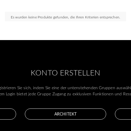
Es wurden keine Produkte gefunden, die Ihren Kriterien entsprechen.
KONTO ERSTELLEN
istrieren Sie sich, indem Sie eine der untenstehenden Gruppen auswäh
m Login bietet jede Gruppe Zugang zu exklusiven Funktionen und Res
ARCHITEKT