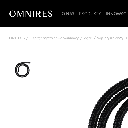
O NAS
PRODUKTY
INNOWACJ
/
/
/
OMNIRES
Osprzęt prysznicowo-wannowy
Węże
Wąż prysznicowy, 