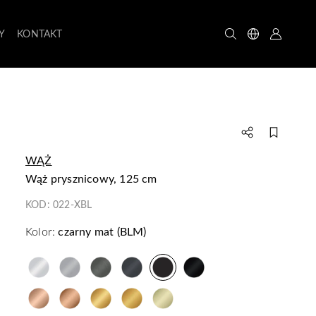
Y
KONTAKT
WĄŻ
wąż prysznicowy, 125 cm
KOD:
022-XBL
Kolor:
czarny mat (BLM)