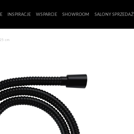
E
INSPIRACJE
WSPARCIE
SHOWROOM
SALONY SPRZEDAŻ
125 cm