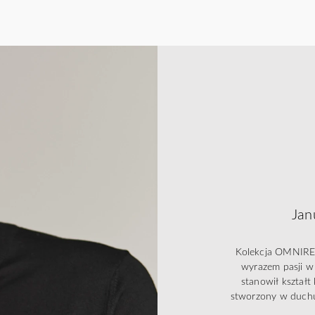
Jan
Kolekcja OMNIRES 
wyrazem pasji w 
stanowił kształ
stworzony w duchu