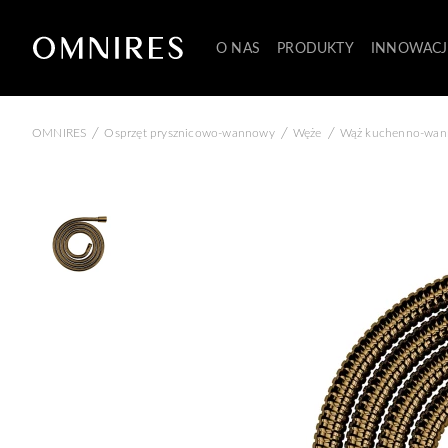
O NAS
PRODUKTY
INNOWACJ
/
/
/
OMNIRES
Osprzęt prysznicowo-wannowy
Węże
Wąż kuchenno-wan