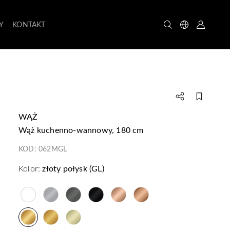
Y
KONTAKT
WĄŻ
wąż kuchenno-wannowy, 180 cm
KOD:
062MGL
Kolor:
złoty połysk (GL)