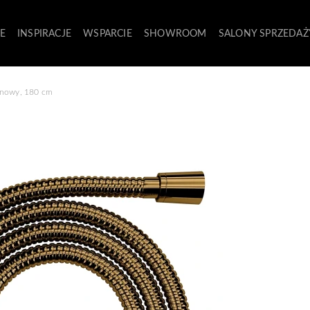
E
INSPIRACJE
WSPARCIE
SHOWROOM
SALONY SPRZEDAŻ
nowy, 180 cm