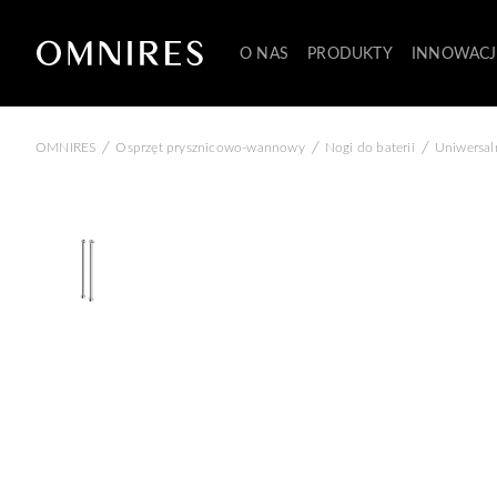
O NAS
PRODUKTY
INNOWACJ
/
/
/
OMNIRES
Osprzęt prysznicowo-wannowy
Nogi do baterii
Uniwersal