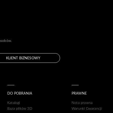
zasobów.
KLIENT BIZNESOWY
DO POBRANIA
PRAWNE
Katalogi
Nota prawna
Baza plików 3D
Warunki Gwarancji