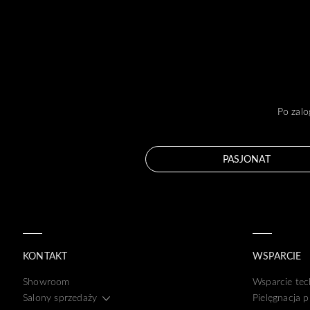
Po zalo
PASJONAT
KONTAKT
WSPARCIE
Showroom
Wsparcie tec
Salony sprzedaży
Pielęgnacja 