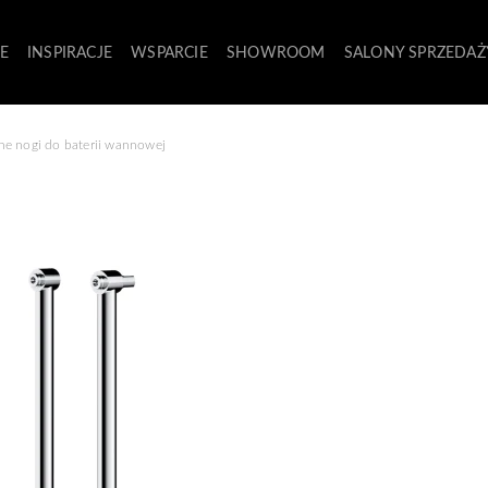
E
INSPIRACJE
WSPARCIE
SHOWROOM
SALONY SPRZEDAŻ
ne nogi do baterii wannowej