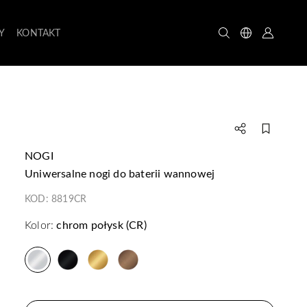
Y
KONTAKT
NOGI
uniwersalne nogi do baterii wannowej
KOD:
8819CR
Kolor:
chrom połysk (CR)