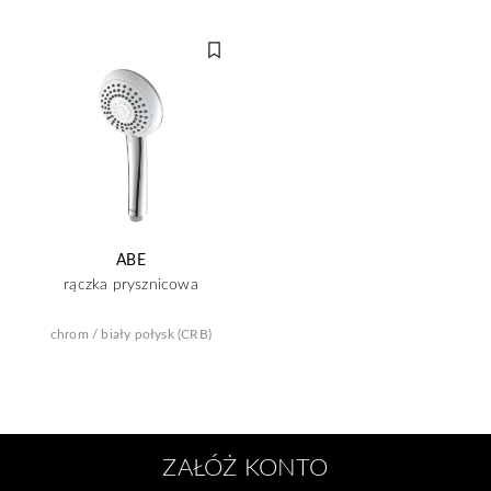
ABE
rączka prysznicowa
chrom / biały połysk (CRB)
ZAŁÓŻ KONTO