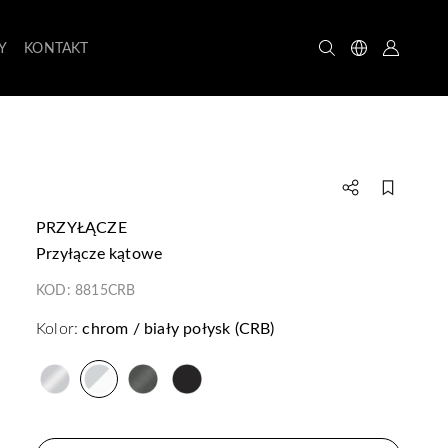
Y
KONTAKT
PRZYŁĄCZE
przyłącze kątowe
KOD:
8815CRB
Kolor:
chrom / biały połysk (CRB)