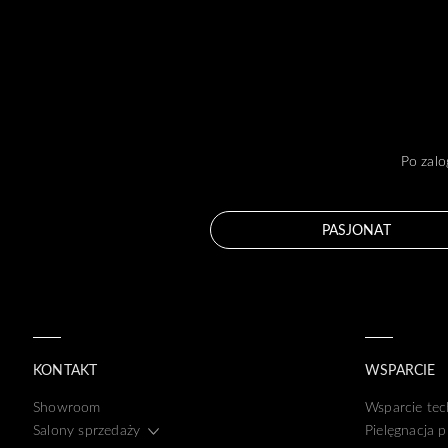
Po zalo
PASJONAT
KONTAKT
WSPARCIE
Showroom
Wsparcie tec
Salony sprzedaży
Pielęgnacja 