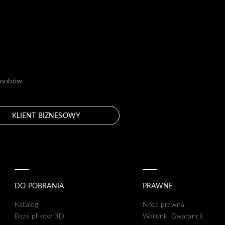
zasobów.
KLIENT BIZNESOWY
DO POBRANIA
PRAWNE
Katalogi
Nota prawna
Baza plików 3D
Warunki Gwarancji