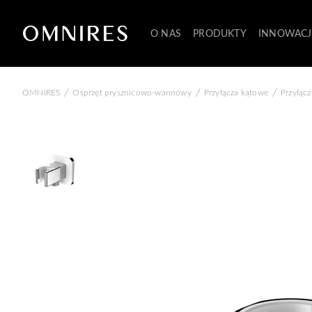
O NAS
PRODUKTY
INNOWACJ
/
/
/
OMNIRES
Osprzęt prysznicowo-wannowy
Przyłącza kątowe
Przyłąc