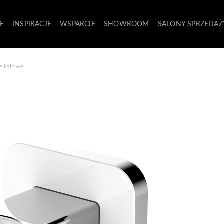
E
INSPIRACJE
WSPARCIE
SHOWROOM
SALONY SPRZEDAŻ
ze kątowe