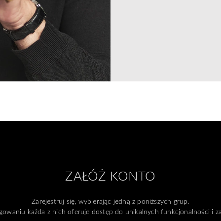
ZAŁÓŻ KONTO
Zarejestruj się, wybierając jedną z poniższych grup.
gowaniu każda z nich oferuje dostęp do unikalnych funkcjonalności i 