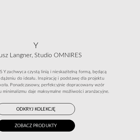
Y
usz Langner, Studio OMNIRES
Y zachwyca czystą linią i nieskazitelną formą, będącą
dążeniu do ideału. Inspirację i podstawę dla projektu
t koła. Ponadczasowy, perfekcyjnie dopracowany wzór
 minimalizmu daje maksymalne możliwości aranżacyjne.
ODKRYJ KOLEKCJĘ
ZOBACZ PRODUKTY