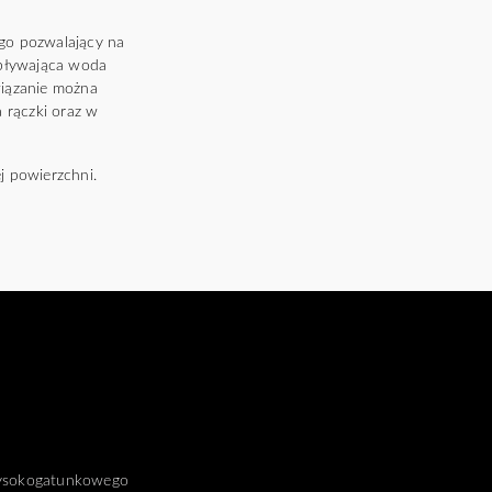
ego pozwalający na
ypływająca woda
wiązanie można
 rączki oraz w
j powierzchni.
wysokogatunkowego