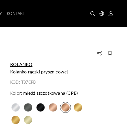
Y
KONTAKT
KOLANKO
kolanko rączki prysznicowej
KOD:
T87CPB
Kolor:
miedź szczotkowana (CPB)