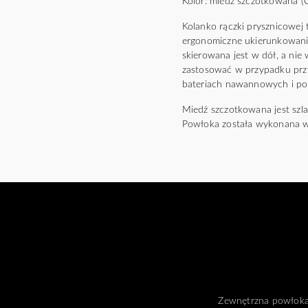
Kolor: miedź szczotkowana (
Kolanko rączki prysznicowej 
ergonomiczne ukierunkowanie
skierowana jest w dół, a nie
zastosować w przypadku przy
bateriach nawannowych i po
Miedź szczotkowana jest szl
Powłoka została wykonana w
Zewnętrzna powłoka