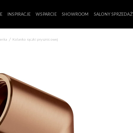
E
INSPIRACJE
WSPARCIE
SHOWROOM
SALONY SPRZEDAŻ
/
lanka
Kolanko rączki prysznicowej