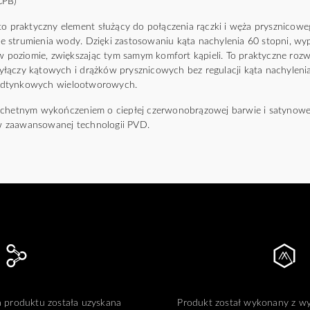
CPB)
to praktyczny element służący do połączenia rączki i węża prysznicow
 strumienia wody. Dzięki zastosowaniu kąta nachylenia 60 stopni, w
 w poziomie, zwiększając tym samym komfort kąpieli. To praktyczne roz
łączy kątowych i drążków prysznicowych bez regulacji kąta nachylenia
dtynkowych wielootworowych. ​
achetnym wykończeniem o ciepłej czerwonobrązowej barwie i satynowe
 zaawansowanej technologii PVD.
 produktu została uzyskana
Produkt został wykonany z 