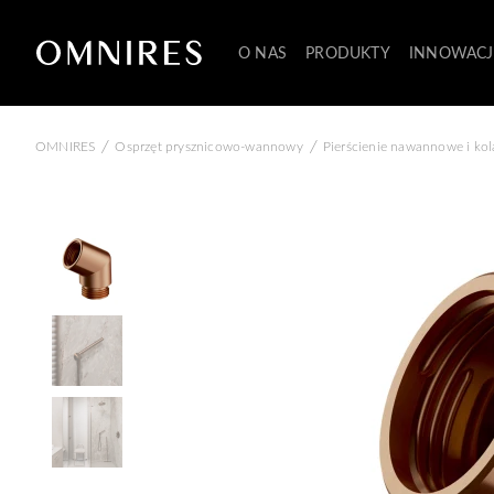
O NAS
PRODUKTY
INNOWACJ
/
/
OMNIRES
Osprzęt prysznicowo-wannowy
Pierścienie nawannowe i ko