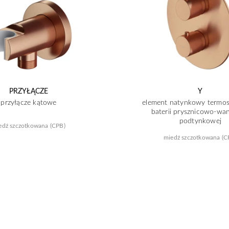
PRZYŁĄCZE
Y
przyłącze kątowe
element natynkowy termos
baterii prysznicowo-wa
podtynkowej
edź szczotkowana (CPB)
miedź szczotkowana (C