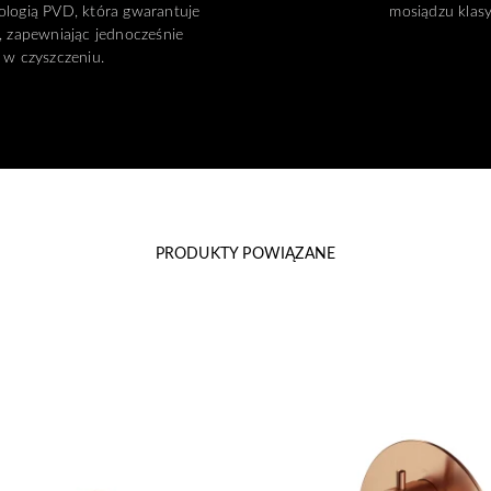
logią PVD, która gwarantuje
mosiądzu klasy
, zapewniając jednocześnie
 w czyszczeniu.
PRODUKTY POWIĄZANE