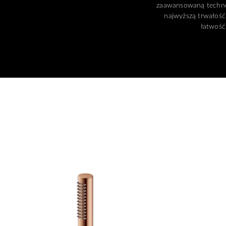
zaawansowaną techno
najwyższą trwałość
łatwość