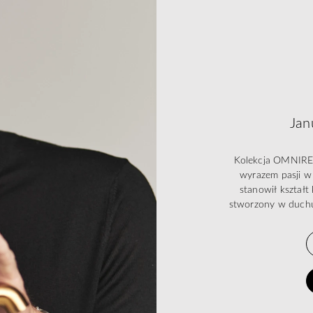
Jan
Kolekcja OMNIRES 
wyrazem pasji w 
stanowił kształ
stworzony w duchu