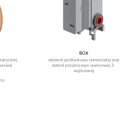
BOX
tatycznej
element podtynkowy termostatycznej
nnowej
baterii prysznicowo-wannowej 2-
wyjściowej
PB)