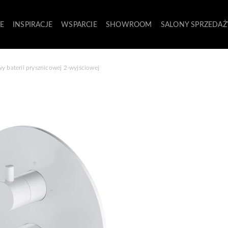
E
INSPIRACJE
WSPARCIE
SHOWROOM
SALONY SPRZEDAŻ
y baterii prysznicowej 2-wyjściowej