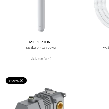
MICROPHONE
rączka prysznicowa
wąż
biały mat (WM)
N
OWOŚĆ