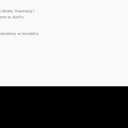
deału. Inspirację i
rzony w duchu
yposażony w mosiężny