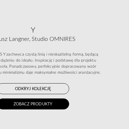
Y
usz Langner, Studio OMNIRES
Y zachwyca czystą linią i nieskazitelną formą, będącą
dążeniu do ideału. Inspirację i podstawę dla projektu
t koła. Ponadczasowy, perfekcyjnie dopracowany wzór
 minimalizmu daje maksymalne możliwości aranżacyjne.
ODKRYJ KOLEKCJĘ
ZOBACZ PRODUKTY