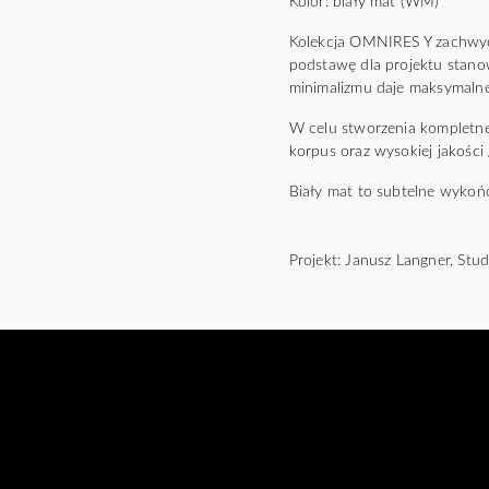
Kolor: biały mat (WM)
Kolekcja OMNIRES Y zachwyca 
podstawę dla projektu stano
minimalizmu daje maksymalne
W celu stworzenia kompletne
korpus oraz wysokiej jakości
Biały mat to subtelne wykoń
Projekt: Janusz Langner, St