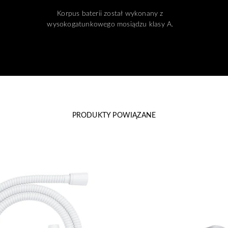
Korpus baterii został wykonany z
wysokogatunkowego mosiądzu klasy A.
PRODUKTY POWIĄZANE