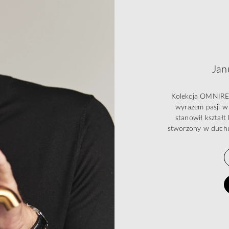
Jan
Kolekcja OMNIRES 
wyrazem pasji w 
stanowił kształ
stworzony w duchu