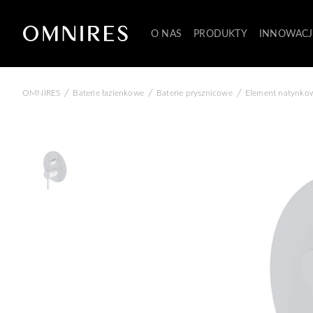
O NAS
PRODUKTY
INNOWACJ
/
/
/
OMNIRES
Baterie łazienkowe
Baterie prysznicowe
Element natynkow