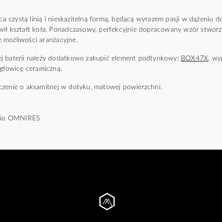
czystą linią i nieskazitelną formą, będącą wyrazem pasji w dążeniu do i
wił kształt koła. Ponadczasowy, perfekcyjnie dopracowany wzór stwo
 możliwości aranżacyjne.
j baterii należy dodatkowo zakupić element podtynkowy:
BOX47X
, w
 głowicę ceramiczną.
czenie o aksamitnej w dotyku, matowej powierzchni.
udio OMNIRES