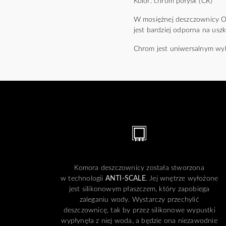
Kolor: chrom połysk (CR)
W mosiężnej deszczownicy 
jest bardziej odporna na usz
Chrom jest uniwersalnym wyko
Komora deszczownicy została stworzona
w technologii
ANTI-SCALE
. Jej wnętrze wyłożone
jest silikonowym płaszczem, który zapobiega
zaleganiu wody. Wystarczy przechylić
deszczownicę, tak by przez silikonowe wypustki
wypłynęła z niej woda, a będzie ona niezawodnie