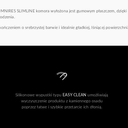
OMNIRES SLIMLINE komora wyłożona jest gumowym płaszczem, dzięki
kodzenia.
ńczeniem o srebrzystej barwie i idealnie gładkiej, lśniącej powierzchni
Silikonowe wypustki typu
EASY CLEAN
umożliwiają
wyczyszczenie produktu z kamiennego osadu
poprzez łatwe i szybkie przetarcie ich dłonią.