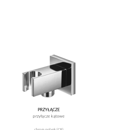
PRZYŁĄCZE
przyłącze kątowe
chrom połysk (CR)