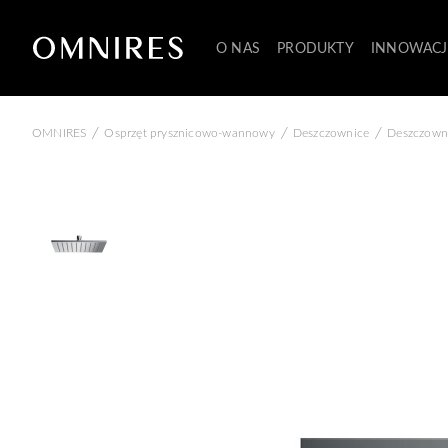
O NAS
PRODUKTY
INNOWACJ
/
/
/
OMNIRES
Osprzęt prysznicowo-wannowy
Deszczownice
Deszczowni