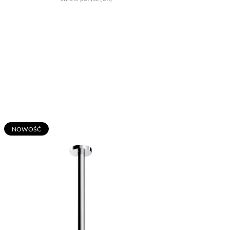
N
OWOŚĆ