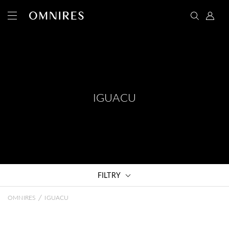
IGUACU
FILTRY
/
OMNIRES
IGUACU