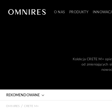
O NAS
PRODUKTY
INNOWACJ
Kolekcja CRETE M+ opier
od zmieniających s
nowocz
REKOMENDOWANE
/
OMNIRES
CRETE M+