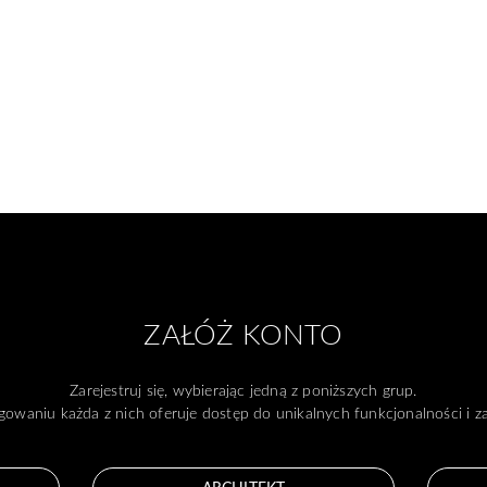
ZAŁÓŻ KONTO
Zarejestruj się, wybierając jedną z poniższych grup.
gowaniu każda z nich oferuje dostęp do unikalnych funkcjonalności i 