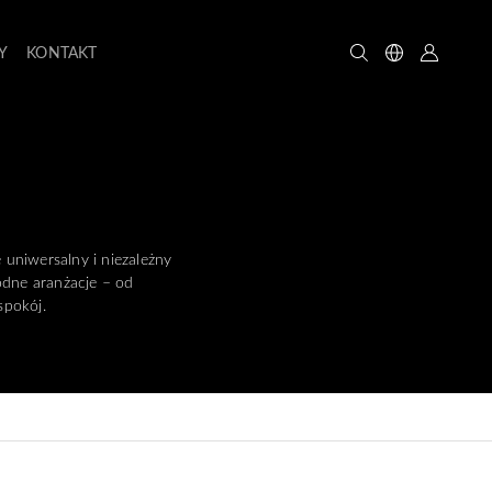
Y
KONTAKT
uniwersalny i niezależny
odne aranżacje – od
spokój.