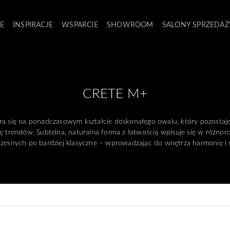
E
INSPIRACJE
WSPARCIE
SHOWROOM
SALONY SPRZEDAŻ
CRETE M+
a się na ponadczasowym kształcie doskonałego owalu, który pozostaje 
ię trendów. Subtelna, naturalna forma z łatwością wpisuje się w różnor
esnych po bardziej klasyczne – wprowadzając do wnętrza harmonię i 