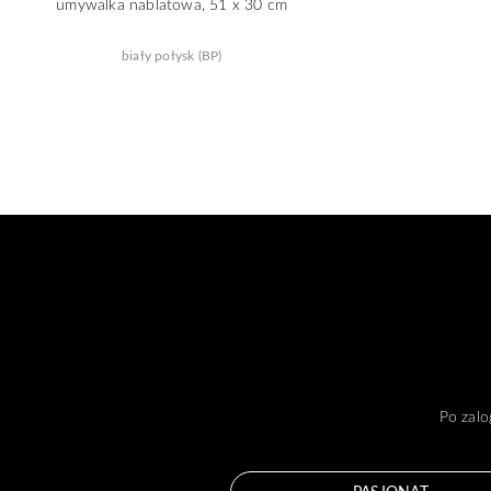
umywalka nablatowa, 51 x 30 cm
biały połysk (BP)
Po zalo