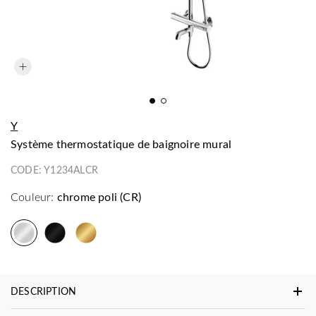
Y
système thermostatique de baignoire mural
CODE:
Y1234ALCR
Couleur:
chrome poli (CR)
DESCRIPTION