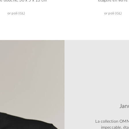
or poli (GL)
or poli (GL)
Jan
La collection OMN
impeccable, éta