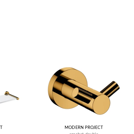
T
MODERN PROJECT
crochet double