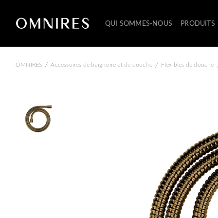
QUI SOMMES-NOUS
PRODUITS
/
/
OMNIRES
Accessoires de baignoire et de douche
Flexibles de douche