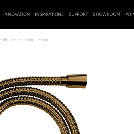
INNOVATION
INSPIRATIONS
SUPPORT
SHOWROOM
POI
/
Flexible de douche, 125 cm