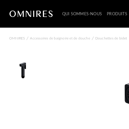
QUI SOMMES-NOUS
PRODUITS
/
/
OMNIRES
Accessoires de baignoire et de douche
Douchettes de bidet