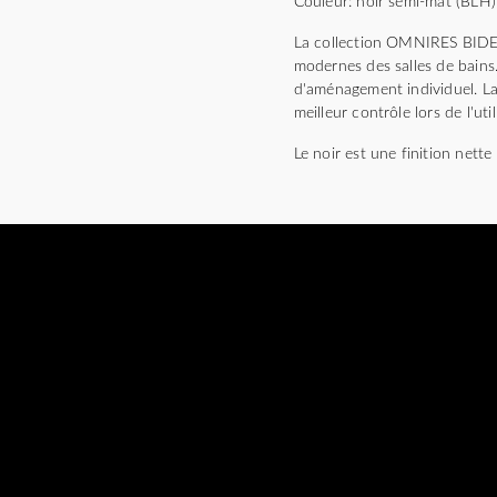
Couleur: noir semi-mat (BLH)
La collection OMNIRES BIDETT
modernes des salles de bains
d'aménagement individuel. La
meilleur contrôle lors de l'uti
Le noir est une finition nett