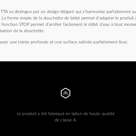
A se distingue par un design élégant qui s'harmonise parfaitement ave
. La forme simple de la douchette de bidet permet d'adapter le produi
 fonction STOP permet d'arrêter facilement le débit d'eau à tout momen
lisation de la douchette.
e avec une teinte profonde et une surface satinée parfaitement lisse.
Le produit a été fabriqué en laiton de haute qualité
de classe A.