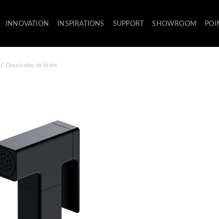
INNOVATION
INSPIRATIONS
SUPPORT
SHOWROOM
POI
/
Douchette de bidet