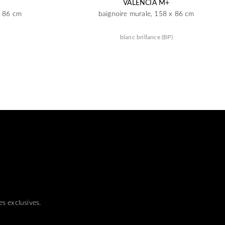
VALENCIA M+
x 86 cm
baignoire murale, 158 x 86 cm
blanc brillance (BP)
s exclusives.