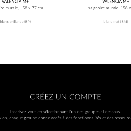
VALENCIA M+
VALENCIA M+
ire murale, 158 x 77 cm
baignoire murale, 158 
blanc brillance (BP)
blanc mat (BM)
CRÉEZ UN COMPTE
Inscrivez-vous en sélectionnant l'un des groupes ci-dessous.
ion, chaque groupe donne accès à des fonctionnalités et des ressource