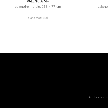
VALENCIA M+
baignoire murale, 158 x 77 cm
baigno
blanc mat (BM)
Après connex