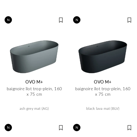
N
N
OVO M+
OVO M+
baignoire îlot trop-plein, 160
baignoire îlot trop-plein, 160
x 75 cm
x 75 cm
ash grey mat (AG)
black lava mat (BLV)
N
N