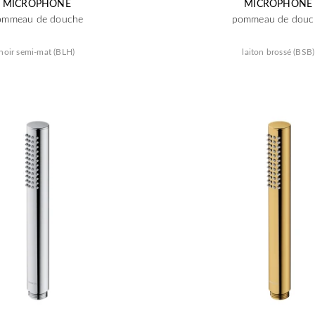
MICROPHONE
MICROPHONE
ommeau de douche
pommeau de douc
noir semi-mat (BLH)
laiton brossé (BSB)