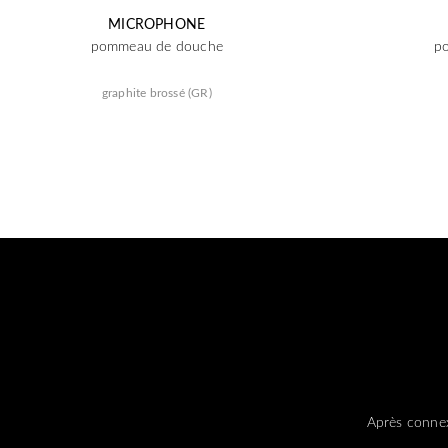
MICROPHONE
pommeau de douche
p
graphite brossé (GR)
Après connex