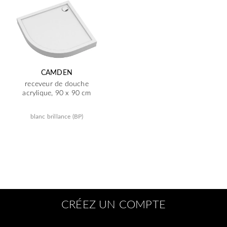
CAMDEN
receveur de douche
acrylique, 90 x 90 cm
blanc brillance (BP)
CRÉEZ UN COMPTE