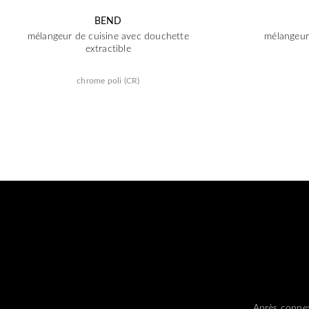
BEND
mélangeur de cuisine avec douchette
mélangeur
extractible
chrome poli (CR)
Après connex