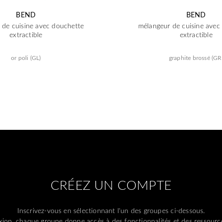
BEND
BEND
 de cuisine avec douchette
mélangeur de cuisine avec
extractible
extractible
or poli (GL)
graphite brossé (GR
CRÉEZ UN COMPTE
Inscrivez-vous en sélectionnant l'un des groupes ci-dessous.
ion, chaque groupe donne accès à des fonctionnalités et des ressource