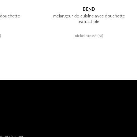
BEND
 douchette
mélangeur de cuisine avec douchette
extractible
)
nickel brossé (NI)
s exclusives.