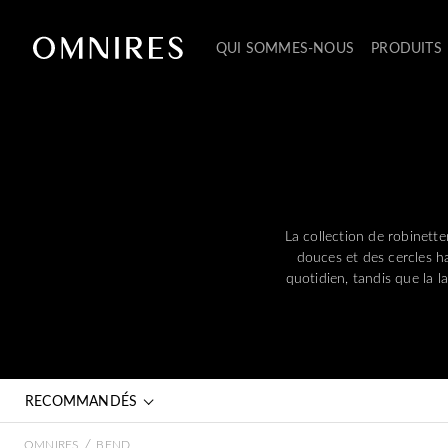
QUI SOMMES-NOUS
PRODUITS
La collection de robinett
douces et des cercles h
quotidien, tandis que la 
RECOMMANDÉS
/
OMNIRES
BEND