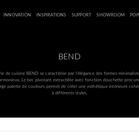
INNOVATION
INSPIRATIONS
SUPPORT
SHOWROOM
POI
BEND
erie de cuisine BEND se caractérise par l’élégance des formes minimalist
armonieux. Le bec pivotant extractible avec fonction douchette procure 
large palette de couleurs permet de créer une esthétique intérieure cohé
à différents styles.