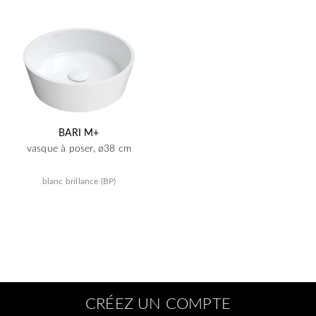
BARI M+
vasque à poser, ø38 cm
blanc brillance (BP)
CRÉEZ UN COMPTE