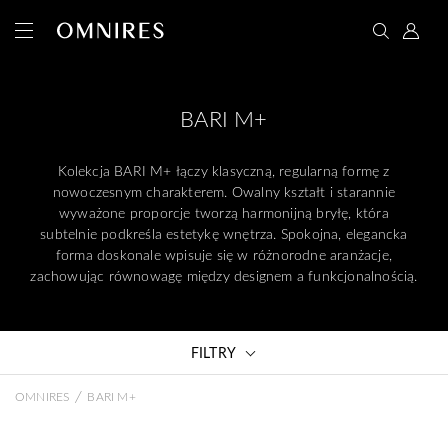
BARI M+
Kolekcja BARI M+ łączy klasyczną, regularną formę z
nowoczesnym charakterem. Owalny kształt i starannie
wyważone proporcje tworzą harmonijną bryłę, która
subtelnie podkreśla estetykę wnętrza. Spokojna, elegancka
forma doskonale wpisuje się w różnorodne aranżacje,
zachowując równowagę między designem a funkcjonalnością.
FILTRY
/
OMNIRES
BARI M+