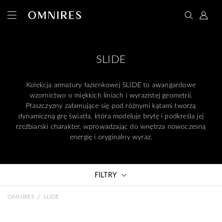
SLIDE
Kolekcja armatury łazienkowej SLIDE to awangardowe
wzornictwo o miękkich liniach i wyrazistej geometrii.
Płaszczyzny załamujące się pod różnymi kątami tworzą
dynamiczną grę światła, która modeluje bryłę i podkreśla jej
rzeźbiarski charakter, wprowadzając do wnętrza nowoczesną
energię i oryginalny wyraz.
FILTRY
/
OMNIRES
SLIDE