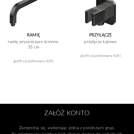
RAMIĘ
PRZYŁĄCZE
ramię prysznicowe ścienne,
przyłącze kątowe
35 cm
grafit szczotkowany (GR)
grafit szczotkowany (GR)
ZAŁÓŻ KONTO
Zarejestruj się, wybierając jedną z poniższych grup.
Po zalogowaniu każda z nich oferuje dostęp do unikalnych