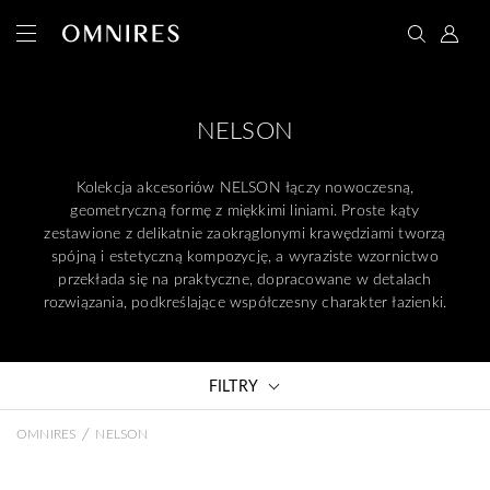
NELSON
Kolekcja akcesoriów NELSON łączy nowoczesną,
geometryczną formę z miękkimi liniami. Proste kąty
zestawione z delikatnie zaokrąglonymi krawędziami tworzą
spójną i estetyczną kompozycję, a wyraziste wzornictwo
przekłada się na praktyczne, dopracowane w detalach
rozwiązania, podkreślające współczesny charakter łazienki.
FILTRY
/
OMNIRES
NELSON