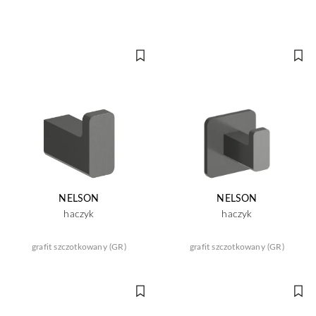
NELSON
NELSON
haczyk
haczyk
grafit szczotkowany (GR)
grafit szczotkowany (GR)