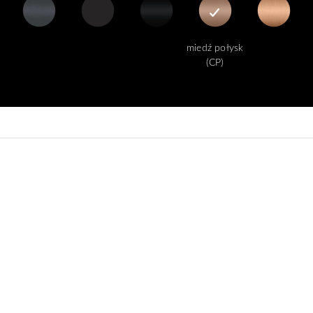
antracyt
czarny mat
czarny
miedź połysk
miedź
z
any
szczotkowany
(BLM)
półmat
(CP)
szczotkowana
(AT)
(BLH)
(CPB)