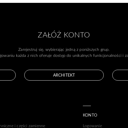
ZAŁÓŻ KONTO
Zarejestruj się, wybierając jedną z poniższych grup.
gowaniu każda z nich oferuje dostęp do unikalnych funkcjonalności i 
ARCHITEKT
KONTO
hniczne i części zamienne
Logowanie