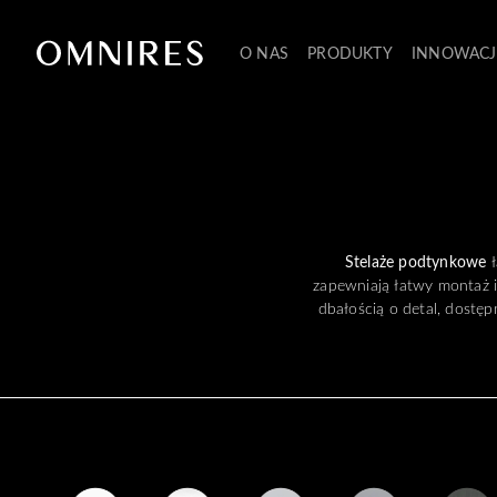
O NAS
PRODUKTY
INNOWACJ
Stelaże podtynkowe
ł
zapewniają łatwy montaż i 
dbałością o detal, dostę