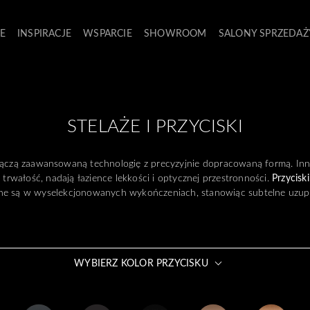
E
INSPIRACJE
WSPARCIE
SHOWROOM
SALONY SPRZEDAŻ
STELAŻE I PRZYCISKI
ączą zaawansowaną technologię z precyzyjnie dopracowaną formą. In
trwałość, nadają łazience lekkości i optycznej przestronności.
Przycis
pne są w wyselekcjonowanych wykończeniach, stanowiąc subtelne uzupełn
WYBIERZ KOLOR PRZYCISKU