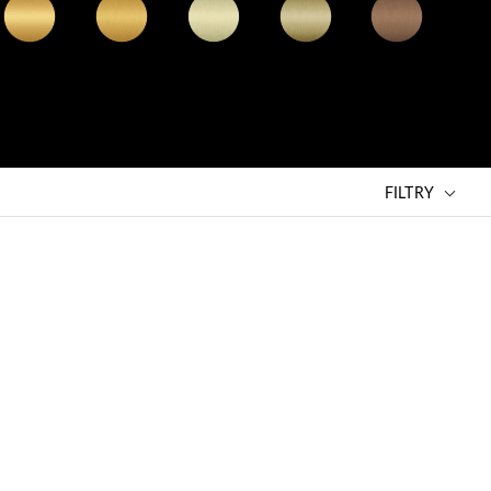
łoty połysk
złoty
mosiądz
brąz
miedź
(GL)
szczotkowany
szczotkowany
antyczny
antyczna
(GLB)
(BSB)
szczotkowany
szczotkowana
(BR)
(ORB)
FILTRY