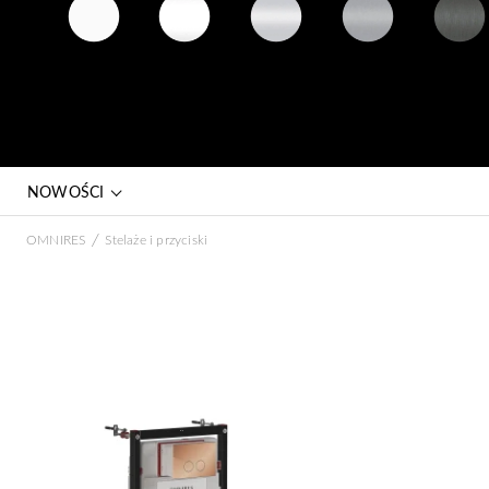
biały mat
biały połysk
chrom
nikiel
grafit
(WM)
(BP)
połysk (CR)
szczotkowany
szczotkow
(NI)
(GR)
NOWOŚCI
/
OMNIRES
Stelaże i przyciski