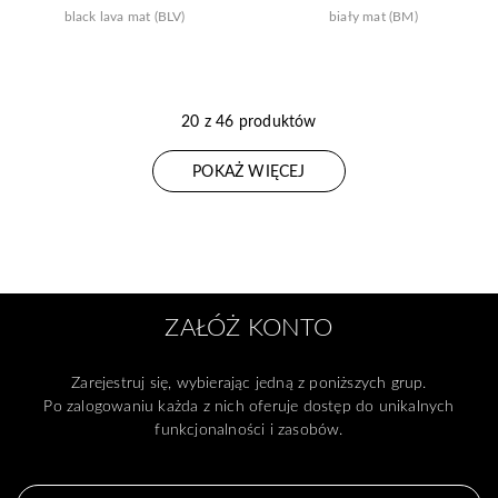
black lava mat (BLV)
biały mat (BM)
20 z 46 produktów
POKAŻ WIĘCEJ
ZAŁÓŻ KONTO
Zarejestruj się, wybierając jedną z poniższych grup.
Po zalogowaniu każda z nich oferuje dostęp do unikalnych
funkcjonalności i zasobów.