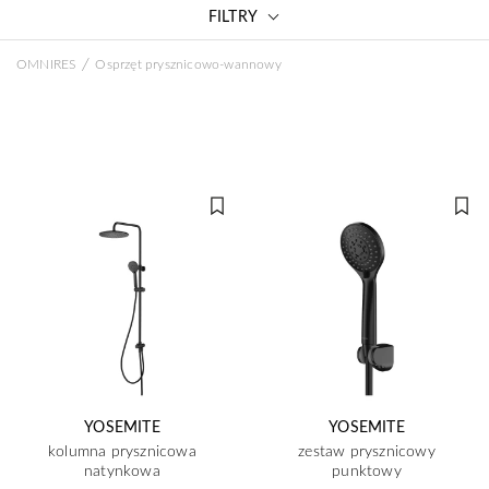
FILTRY
/
OMNIRES
Osprzęt prysznicowo-wannowy
YOSEMITE
YOSEMITE
kolumna prysznicowa
zestaw prysznicowy
natynkowa
punktowy