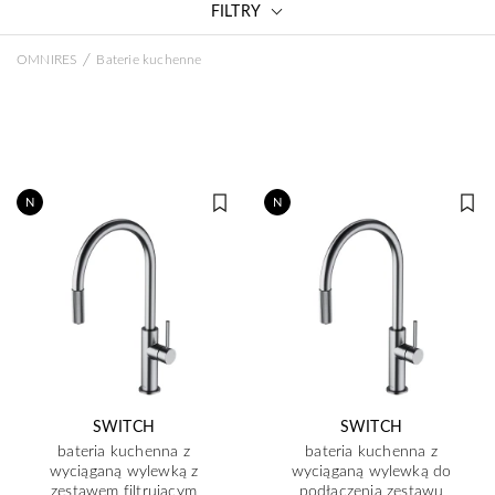
FILTRY
/
OMNIRES
Baterie kuchenne
N
N
SWITCH
SWITCH
bateria kuchenna z
bateria kuchenna z
wyciąganą wylewką z
wyciąganą wylewką do
zestawem filtrującym
podłączenia zestawu