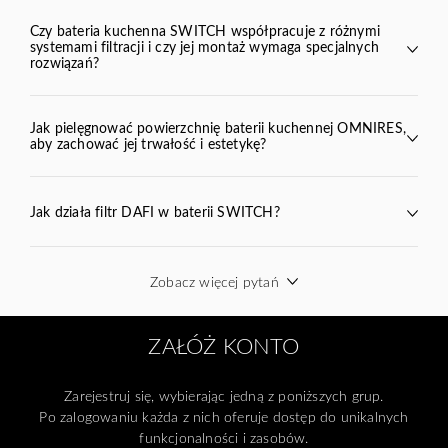
SWITCH
Czy bateria kuchenna SWITCH współpracuje z różnymi
systemami filtracji i czy jej montaż wymaga specjalnych
rozwiązań?
SWITCH
BEND
VITA
Jak pielęgnować powierzchnię baterii kuchennej OMNIRES,
aby zachować jej trwałość i estetykę?
Jak działa filtr DAFI w baterii SWITCH?
Wkład filtrujący
Zobacz więcej pytań
omnires.com/pl/pielegnacja-produktow
ZAŁÓŻ KONTO
Zarejestruj się, wybierając jedną z poniższych grup.
Po zalogowaniu każda z nich oferuje dostęp do unikalnych
funkcjonalności i zasobów.