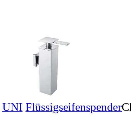
UNI
Flüssigseifenspender
C